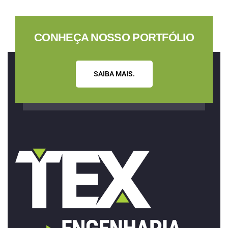
CONHEÇA NOSSO PORTFÓLIO
S
A
I
B
A
M
A
I
S
.