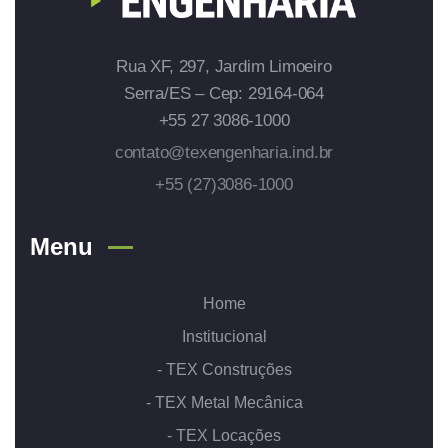
Rua XF, 297, Jardim Limoeiro
Serra/ES – Cep: 29164-064
+55 27 3086-1000
contato@texengenharia.ind.br
+55 (27)3086-1000
Menu
Home
Institucional
- TEX Construções
- TEX Metal Mecânica
- TEX Locações