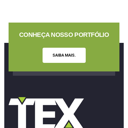
CONHEÇA NOSSO PORTFÓLIO
S
A
I
B
A
M
A
I
S
.